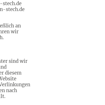
-stech.de
n-stech.de
eßlich an
hren wir
h.
ster sind wir
und
er diesem
Website
, Verlinkungen
en nach
lt.