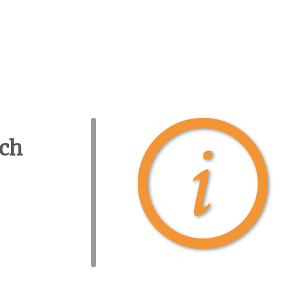

ech