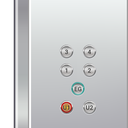
3
4
1
2
EG
U1
U2